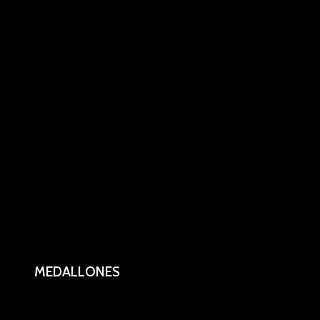
Motor agitador
MEDALLONES
Medallones circulares ciegos cromados