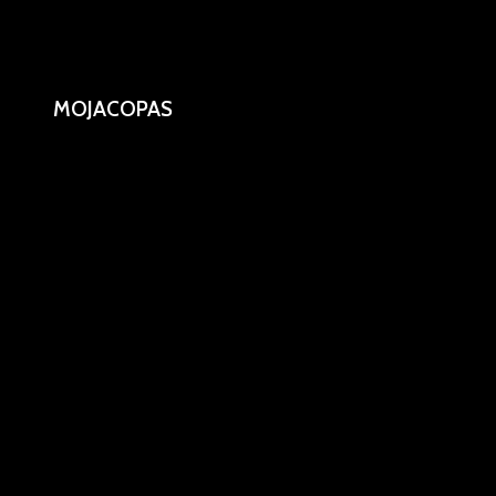
MOJACOPAS
Mojacopas de plástico rosca1/2''.