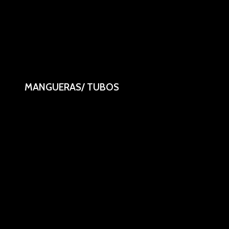
MANGUERAS/ TUBOS
Variedad de colores para cerveza y bebidas. Cortador de tubo