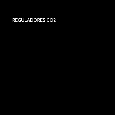
REGULADORES CO2
Reguladores primario y secundario.