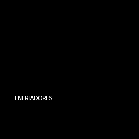
ENFRIADORES
Enfriadores V100/200 de 3 y 6 serpentines.