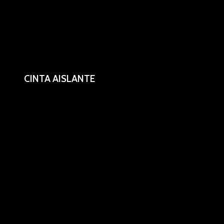
CINTA AISLANTE
Rollos de 15m x 3mm.