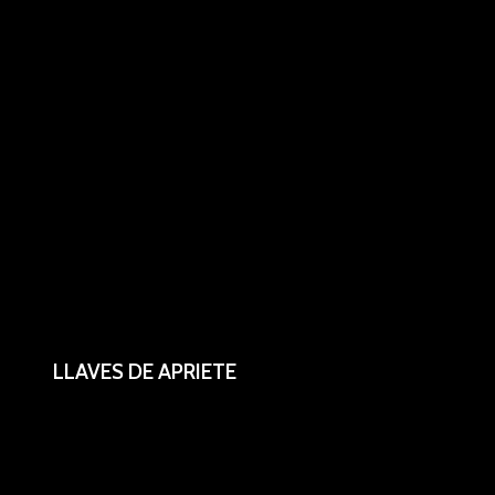
LLAVES DE APRIETE
De canillas y CO2