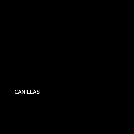
CANILLAS
Canillas españolas en acero inoxidable.