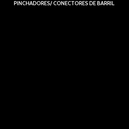
PINCHADORES/ CONECTORES DE BARRIL
Valvulas de acople, salidas G5/8″.