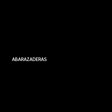
ABARAZADERAS
OETIKER 1 oreja 30.6/34,6 mm.