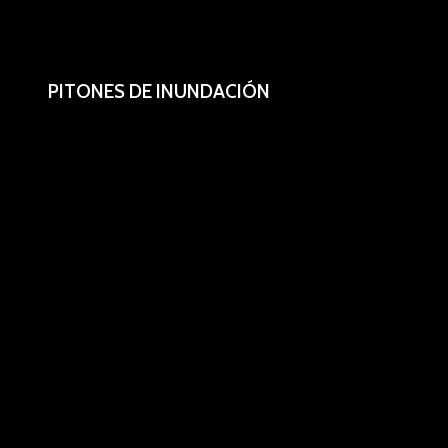
PITONES DE INUNDACIÓN
Pitones de inundación 4L + 1 ó 2L + 1.